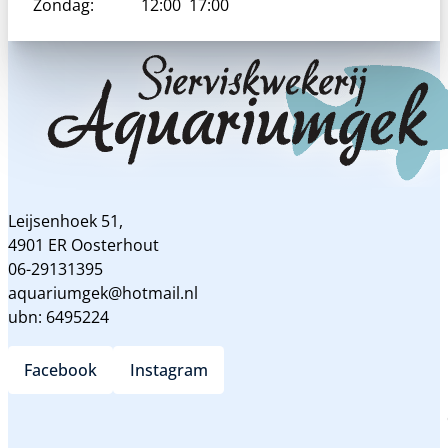
Zondag:
12:00
17:00
Leijsenhoek 51,
4901 ER Oosterhout
06-29131395
aquariumgek@hotmail.nl
ubn: 6495224
Facebook
Instagram