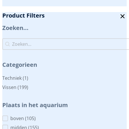
Product Filters
Zoeken...
Zoeken...
Zoeken...
Categorieen
Categorieen
Techniek
(1)
Vissen
(199)
Plaats in het aquarium
Plaats in het aquarium
boven
(105)
midden
(155)