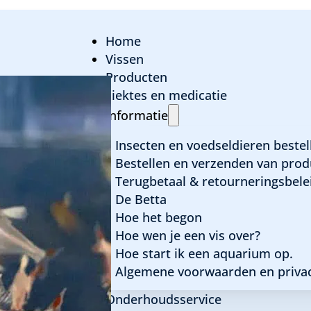
Home
Vissen
Producten
ziektes en medicatie
Hyphessobrycon be
Informatie
tetra witvin
Insecten en voedseldieren bestel
Bestellen en verzenden van prod
Terugbetaal & retourneringsbele
De Betta
Algemene informatie
Hoe het begon
Hoe wen je een vis over?
Latijnse naam:
Hyphessobrycon bentosi ros
Hoe start ik een aquarium op.
Familie:
Characidae
Algemene voorwaarden en privac
Herkomst:
Guyana en Brazilië
Onderhoudsservice
Max grootte:
5 cm