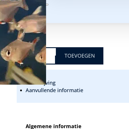
Temperatuur:
24 tot 26 graden
PH:
5,9 – 6,5
Biotoop:
Zuid Amerika
€
4,25
HYPHESSOBRYCON
BENTOSI
TOEVOEGEN
ROSACEUS
-
ROZE
TETRA
WITVIN
Beschrijving
AANTAL
Aanvullende informatie
Algemene informatie