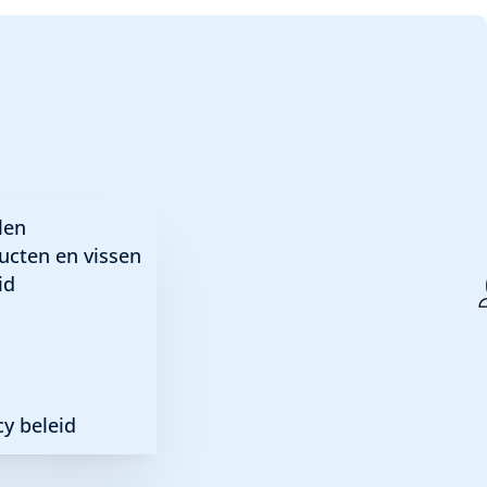
ntosi rosaceus – Roz
len
ucten en vissen
id
aceus
y beleid