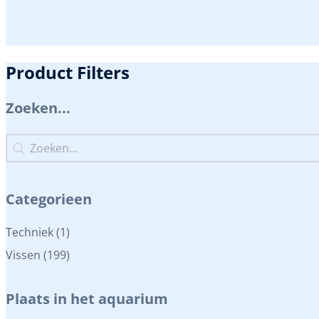
Product Filters
Zoeken...
Zoeken...
Zoeken...
Categorieen
Categorieen
Techniek
(1)
Vissen
(199)
Plaats in het aquarium