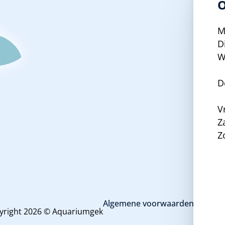
O
M
D
W
D
V
Z
Z
Algemene voorwaarden en priva
yright 2026 © Aquariumgek