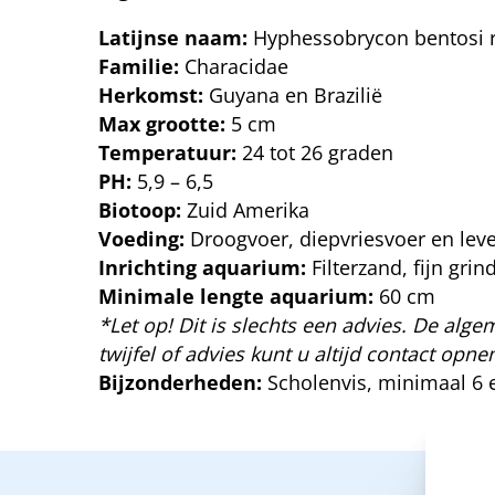
Latijnse naam:
Hyphessobrycon bentosi 
Familie:
Characidae
Herkomst:
Guyana en Brazilië
Max grootte:
5 cm
Temperatuur:
24 tot 26 graden
PH:
5,9 – 6,5
Biotoop:
Zuid Amerika
Voeding:
Droogvoer, diepvriesvoer en lev
Inrichting aquarium:
Filterzand, fijn gr
Minimale lengte aquarium:
60 cm
*Let op! Dit is slechts een advies. De algem
twijfel of advies kunt u altijd contact op
Bijzonderheden:
Scholenvis, minimaal 6