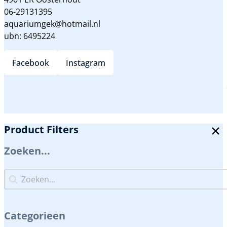
06-29131395
aquariumgek@hotmail.nl
ubn: 6495224
Facebook
Instagram
Product Filters
Zoeken...
Zoeken...
Zoeken...
Categorieen