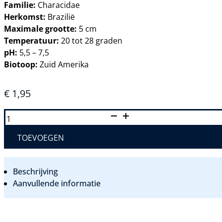
Familie:
Characidae
Herkomst:
Brazilië
Maximale grootte:
5 cm
Temperatuur:
20 tot 28 graden
pH:
5,5 – 7,5
Biotoop:
Zuid Amerika
€
1,95
HYPHESSOBRYCON
HERBERTAXELRODI
-
ZWARTE
TOEVOEGEN
NEON
TETRA
AANTAL
Beschrijving
Aanvullende informatie