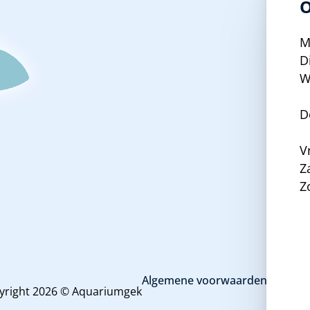
O
M
D
W
D
V
Z
Z
Algemene voorwaarden en priva
yright 2026 © Aquariumgek