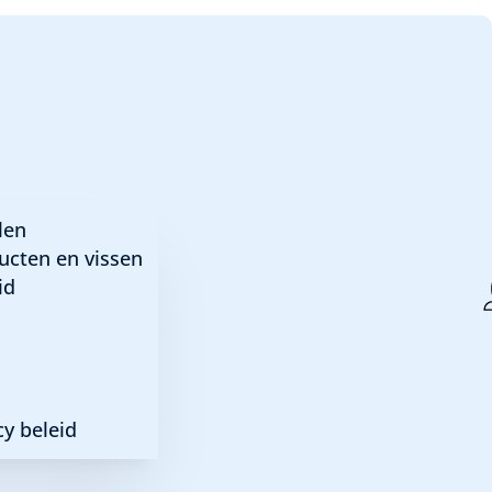
a red snakeskin guppy
len
ucten en vissen
id
kin
y beleid