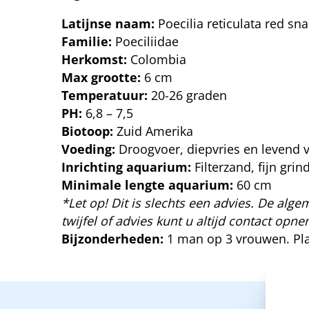
Latijnse naam:
Poecilia reticulata red sn
Familie:
Poeciliidae
Herkomst:
Colombia
Max grootte:
6 cm
Temperatuur:
20-26 graden
PH:
6,8 – 7,5
Biotoop:
Zuid Amerika
Voeding:
Droogvoer, diepvries en levend 
Inrichting aquarium:
Filterzand, fijn gr
Minimale lengte aquarium:
60 cm
*Let op! Dit is slechts een advies. De algem
twijfel of advies kunt u altijd contact op
Bijzonderheden:
1 man op 3 vrouwen. Pla