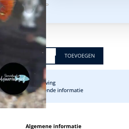
Temperatuur:
20-26 graden
PH:
6,8 – 7,5
Biotoop:
Zuid Amerika
€
4,95
POECILIA
RETICULATA
TOEVOEGEN
RED
SNAKESKIN
GUPPY
MAN
AANTAL
Beschrijving
Aanvullende informatie
Algemene informatie