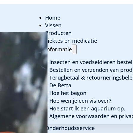
Home
Vissen
Producten
ziektes en medicatie
Poecilia reticulat
Informatie
man
Insecten en voedseldieren bestel
Bestellen en verzenden van prod
Terugbetaal & retourneringsbele
De Betta
Algemene informatie
Hoe het begon
Hoe wen je een vis over?
Latijnse naam:
Poecilia reticulata red snakes
Hoe start ik een aquarium op.
Familie:
Poeciliidae
Algemene voorwaarden en privac
Herkomst:
Colombia
Onderhoudsservice
Max grootte:
6 cm