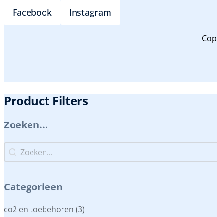
Facebook
Instagram
Cop
Product Filters
Zoeken...
Zoeken...
Zoeken...
Categorieen
Categorieen
co2 en toebehoren
(3)