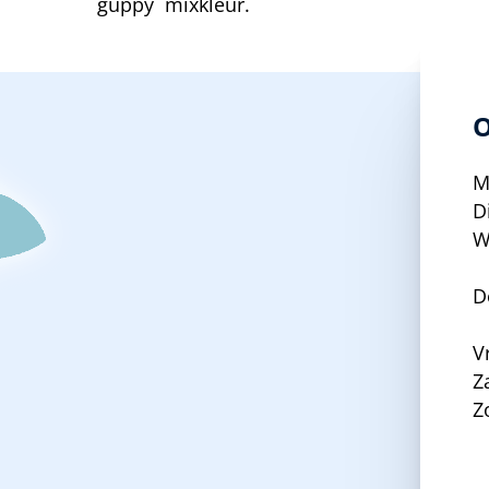
guppy mixkleur.
O
M
D
W
D
V
Z
Z