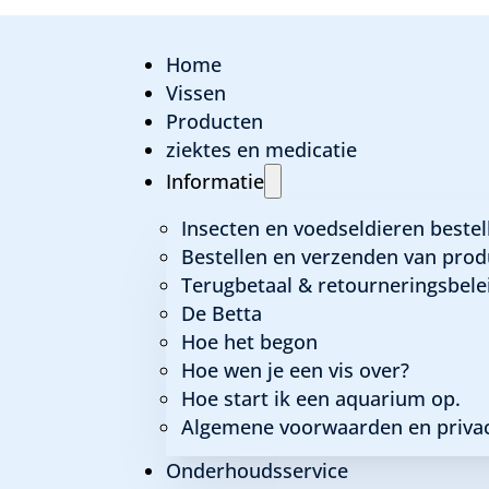
Home
Vissen
Producten
ziektes en medicatie
Poecilia Wingei k
Informatie
Insecten en voedseldieren bestel
Bestellen en verzenden van prod
Algemene informatie
Terugbetaal & retourneringsbele
De Betta
Latijnse naam:
Poecilia Wingei kleurmix
Hoe het begon
Familie:
Poeciliidae
Hoe wen je een vis over?
Herkomst:
Venezuela
Hoe start ik een aquarium op.
Max grootte:
3 cm
Algemene voorwaarden en privac
Temperatuur:
20 tot 28 graden
Onderhoudsservice
PH:
7,0 – 8,5