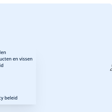
leurmix Endler guppy
len
ucten en vissen
id
y beleid