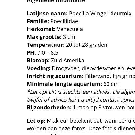
Latijnse naam:
Poecilia Wingei kleurmix
Familie:
Poeciliidae
Herkomst:
Venezuela
Max grootte:
3 cm
Temperatuur:
20 tot 28 graden
PH:
7,0 – 8,5
Biotoop:
Zuid Amerika
Voeding:
Droogvoer, diepvriesvoer en lev
Inrichting aquarium:
Filterzand, fijn gr
Minimale lengte aquarium:
60 cm
*Let op! Dit is slechts een advies. De algem
twijfel of advies kunt u altijd contact op
Bijzonderheden:
1 man op 3 vrouwen ho
Let op:
Mixkleur betekent dat, wanneer u 
worden aan deze foto’s. Deze foto’s dienen