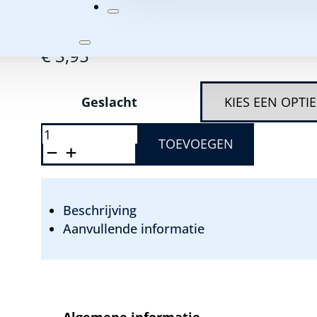
Biotoop:
Zuid Amerika
€
3,95
Geslacht
POECILIA
WINGEI
TOEVOEGEN
KLEURMIX
ENDLER
GUPPY
AANTAL
Beschrijving
Aanvullende informatie
Algemene informatie