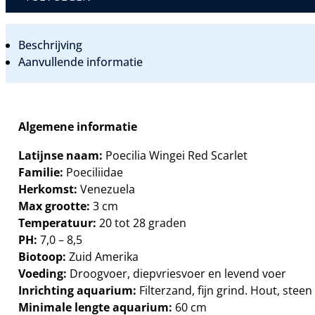
ENDLER
GUPPY
AANTAL
Beschrijving
Aanvullende informatie
Algemene informatie
Latijnse naam:
Poecilia Wingei Red Scarlet
Familie:
Poeciliidae
Herkomst:
Venezuela
Max grootte:
3 cm
Temperatuur:
20 tot 28 graden
PH:
7,0 – 8,5
Biotoop:
Zuid Amerika
Voeding:
Droogvoer, diepvriesvoer en levend voer
Inrichting aquarium:
Filterzand, fijn grind. Hout, ste
Minimale lengte aquarium:
60 cm