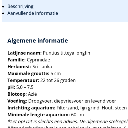
LONGFIN
AANTAL
Beschrijving
Aanvullende informatie
Algemene informatie
Latijnse naam:
Puntius titteya longfin
Familie:
Cyprinidae
Herkomst:
Sri Lanka
Maximale grootte:
5 cm
Temperatuur:
22 tot 26 graden
pH:
5,0 – 7,5
Biotoop:
Azië
Voeding:
Droogvoer, diepvriesvoer en levend voer
Inrichting aquarium:
Filterzand, fijn grind. Hout, ste
Minimale lengte aquarium:
60 cm
*Let op! Dit is slechts een advies. De algemene stelregel 