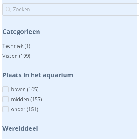
Zoeken...
Zoeken...
Categorieen
Categorieen
Techniek
(1)
Vissen
(199)
Plaats in het aquarium
Plaats in het aquarium
boven
(105)
midden
(155)
onder
(151)
Werelddeel