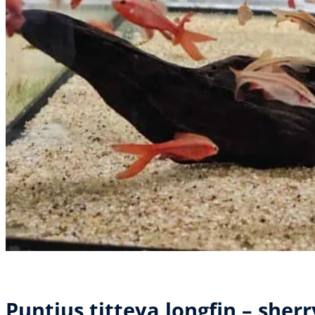
Puntius titteya longfin – sherr