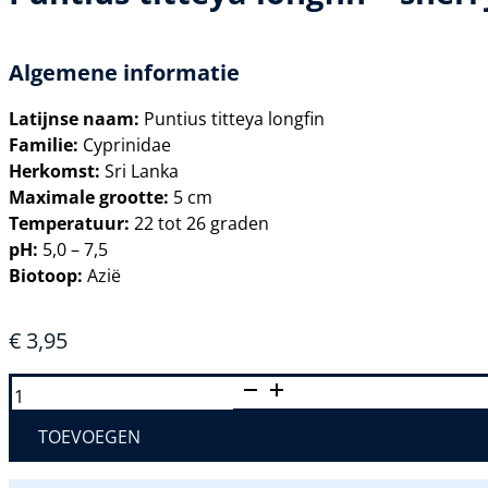
Algemene informatie
Latijnse naam:
Puntius titteya longfin
Familie:
Cyprinidae
Herkomst:
Sri Lanka
Maximale grootte:
5 cm
Temperatuur:
22 tot 26 graden
pH:
5,0 – 7,5
Biotoop:
Azië
€
3,95
PUNTIUS
TITTEYA
LONGFIN
–
TOEVOEGEN
SHERRY
BARBEEL